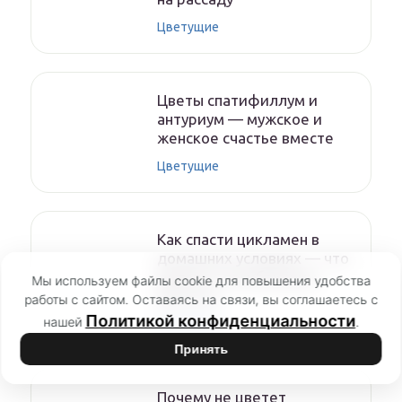
Цветущие
Цветы спатифиллум и
антуриум — мужское и
женское счастье вместе
Цветущие
Как спасти цикламен в
домашних условиях — что
делать с погибающим
Мы используем файлы cookie для повышения удобства
цветком
работы с сайтом. Оставаясь на связи, вы соглашаетесь с
Политикой конфиденциальности
нашей
.
Цветущие
Принять
Почему не цветет