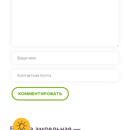
Бакопа ампельная —