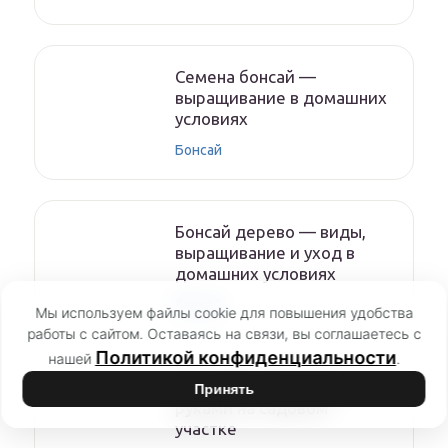
Семена бонсай —
выращивание в домашних
условиях
Бонсай
Бонсай дерево — виды,
выращивание и уход в
домашних условиях
Бонсай
Мы используем файлы cookie для повышения удобства
работы с сайтом. Оставаясь на связи, вы соглашаетесь с
Политикой конфиденциальности
нашей
.
Сосна бонсай своими
Принять
руками на садовом
участке