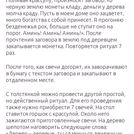
Поливая крассулу, произносят заговор: «В
черную землю монеты кладу, деньги у дерева
молча краду. Пусть в моем доме оно зацветет,
много богатства с собой принесет. Я прогоняю
безденежья рок, больше не ступит оно на
порог. Аминь! Аминь! Аминь!». После
прочтения заговора в землю под деревцем
закапывается монетка. Повторяется ритуал 7
раз.
После того, как свечи догорят, их заворачивают
в бумагу с текстом заговора и закапывают в
отдаленном месте.
С толстянкой можно провести другой простой,
но действенный ритуал. Для его проведения
также нужно приобрести 7 свечей. На стол
ставится горшок с крассулой. Около него
зажигаются приготовленные свечи. На дерево
шепотом наговорить следующие слова:
«Дерево – деревце, ты славишься денежным.