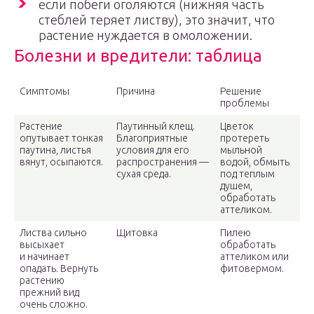
если побеги оголяются (нижняя часть
стеблей теряет листву), это значит, что
растение нуждается в омоложении.
Болезни и вредители: таблица
Симптомы
Причина
Решение
проблемы
Растение
Паутинный клещ.
Цветок
опутывает тонкая
Благоприятные
протереть
паутина, листья
условия для его
мыльной
вянут, осыпаются.
распространения —
водой, обмыть
сухая среда.
под теплым
душем,
обработать
аттеликом.
Листва сильно
Щитовка
Пилею
высыхает
обработать
и начинает
аттеликом или
опадать. Вернуть
фитовермом.
растению
прежний вид
очень сложно.