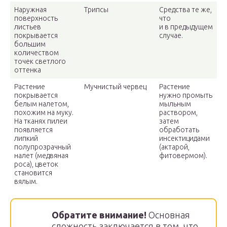
Наружная
Трипсы
Средства те же,
поверхность
что
листьев
и в предыдущем
покрывается
случае.
большим
количеством
точек светлого
оттенка
Растение
Мучнистый червец
Растение
покрывается
нужно промыть
белым налетом,
мыльным
похожим на муку.
раствором,
На тканях пилеи
затем
появляется
обработать
липкий
инсектицидами
полупрозрачный
(актарой,
налет (медвяная
фитовермом).
роса), цветок
становится
вялым.
Обратите внимание!
Основная
сложность заключается в том, что