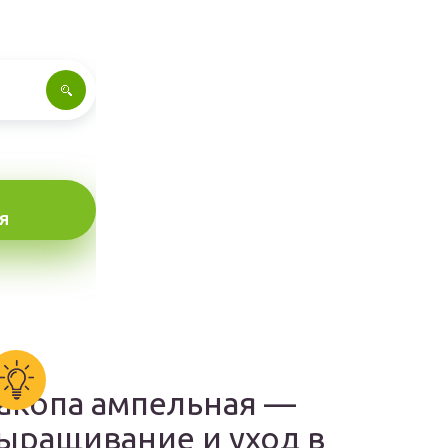
Я
акопа ампельная —
ыращивание и уход в