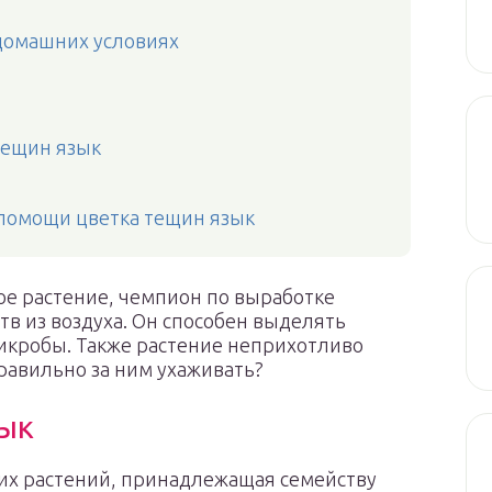
 домашних условиях
тещин язык
 помощи цветка тещин язык
ое растение, чемпион по выработке
в из воздуха. Он способен выделять
микробы. Также растение неприхотливо
равильно за ним ухаживать?
зык
их растений, принадлежащая семейству