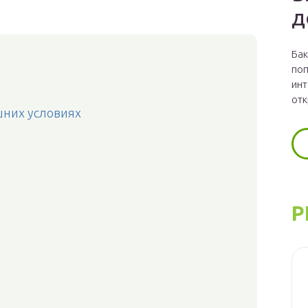
д
Бак
поп
инт
отк
шних условиях
Р