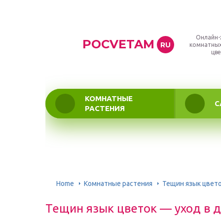
Онлайн-
POCVETAM
RU
комнатных
цве
КОМНАТНЫЕ
С
РАСТЕНИЯ
Home
Комнатные растения
Тещин язык цвето
Тещин язык цветок — уход в 