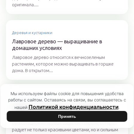
оригинала....
Деревья и кустарники
Лавровое дерево — выращивание в
домашних условиях
Лавровое дерево относится к вечнозеленым
растениям, которое можно выращивать в горшке
дома. В открытом...
Мы используем файлы cookie для повышения удобства
Деревья и кустарники
работы с сайтом. Оставаясь на связи, вы соглашаетесь с
Политикой конфиденциальности
Сирень это кустарник или дерево? Как
нашей
.
вырастить сирень в домашних условиях
Принять
Весной одной из первых зацветает сирень, которая
радует не только красивыми цветами, но и сильным