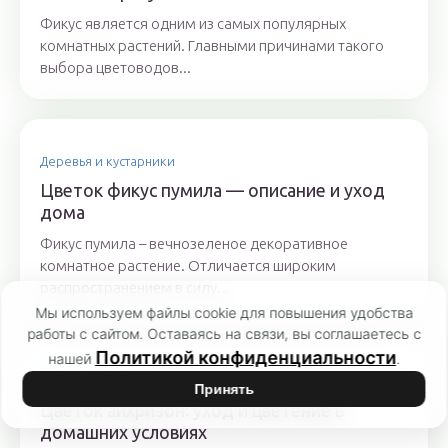
Фикус является одним из самых популярных
комнатных растений. Главными причинами такого
выбора цветоводов...
Деревья и кустарники
Цветок фикус пумила — описание и уход
дома
Фикус пумила – вечнозеленое декоративное
комнатное растение. Отличается широким
распространением в силу...
Мы используем файлы cookie для повышения удобства
работы с сайтом. Оставаясь на связи, вы соглашаетесь с
Политикой конфиденциальности
нашей
.
Комнатные растения
Принять
Цветок аихризон: уход и цветение в
домашних условиях