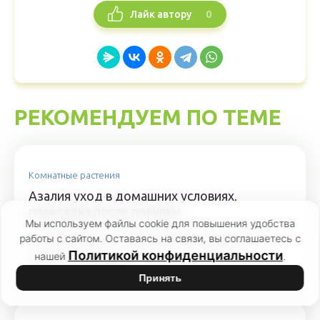
0
Лайк автору
РЕКОМЕНДУЕМ ПО ТЕМЕ
Комнатные растения
Азалия уход в домашних условиях,
пересадка после покупки
Мы используем файлы cookie для повышения удобства
Azalea – группа растений, принадлежащих к роду
работы с сайтом. Оставаясь на связи, вы соглашаетесь с
Рододендрон. Для них характерно обильное
Политикой конфиденциальности
нашей
.
цветение и высокая...
Принять