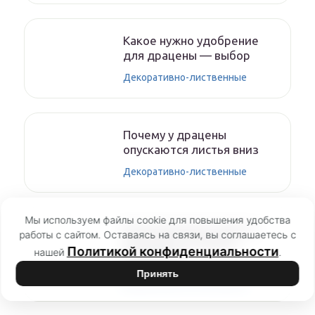
Какое нужно удобрение
для драцены — выбор
Декоративно-лиственные
Почему у драцены
опускаются листья вниз
Декоративно-лиственные
Мы используем файлы cookie для повышения удобства
Как размножить мирт в
работы с сайтом. Оставаясь на связи, вы соглашаетесь с
домашних условиях
Политикой конфиденциальности
нашей
.
черенками
Принять
Декоративно-лиственные