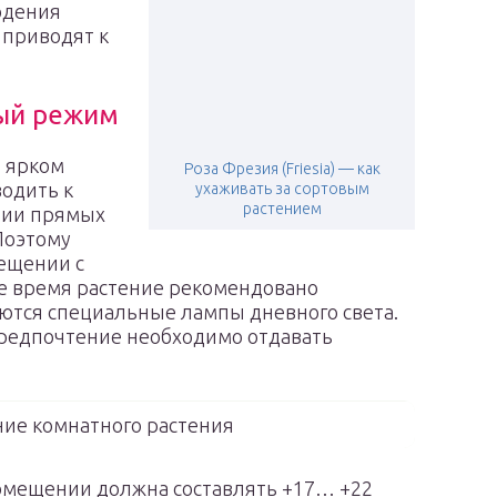
юдения
 приводят к
ый режим
и ярком
Роза Фрезия (Friesia) — как
водить к
ухаживать за сортовым
растением
нии прямых
Поэтому
ещении с
ее время растение рекомендовано
ются специальные лампы дневного света.
предпочтение необходимо отдавать
ие комнатного растения
помещении должна составлять +17… +22