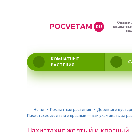
Онлайн-
POCVETAM
RU
комнатных
цве
КОМНАТНЫЕ
С
РАСТЕНИЯ
Home
Комнатные растения
Деревья и кустар
Пахистахис желтый и красный — как ухаживать за р
Пахистахис желтый и красный 