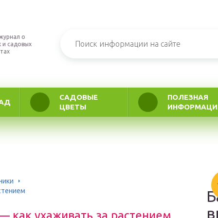
журнал о
 и садовых
тах
САДОВЫЕ
ПОЛЕЗНАЯ
АД
ЦВЕТЫ
ИНФОРМАЦИ
ники
астением
Б
в
— как ухаживать за растением