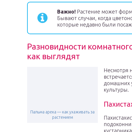
Важно!
Растение может форми
Бывают случаи, когда цветон
которые недавно были посаж
Разновидности комнатного
как выглядят
Несмотря н
встречаетс
домашних 
культуры.
Пахистах
Пальма арека — как ухаживать за
Пахистахис
растением
подоконник
кустарника