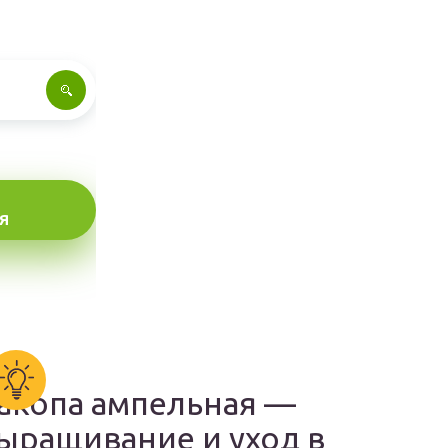
Я
акопа ампельная —
ыращивание и уход в