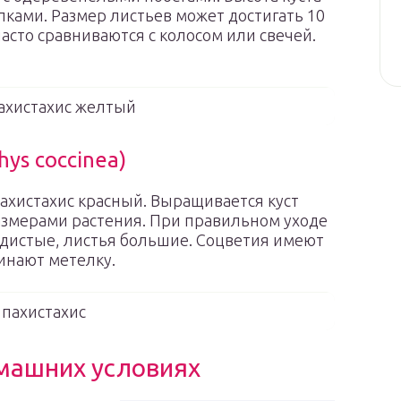
лками. Размер листьев может достигать 10
асто сравниваются с колосом или свечей.
ахистахис желтый
ys coccinea)
пахистахис красный. Выращивается куст
размерами растения. При правильном уходе
кидистые, листья большие. Соцветия имеют
инают метелку.
пахистахис
омашних условиях