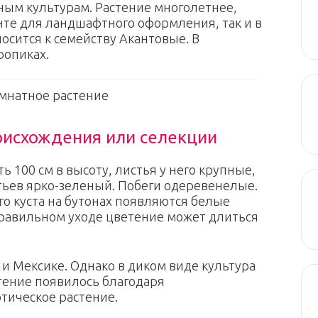
ным культурам. Растение многолетнее,
нте для ландшафтного оформления, так и в
носится к семейству Акантовые. В
ропиках.
омнатное растение
роисхождения или селекции
ь 100 см в высоту, листья у него крупные,
тьев ярко-зеленый. Побеги одеревенелые.
го куста на бутонах появляются белые
равильном уходе цветение может длиться
и Мексике. Однако в диком виде культура
стение появилось благодаря
тическое растение.