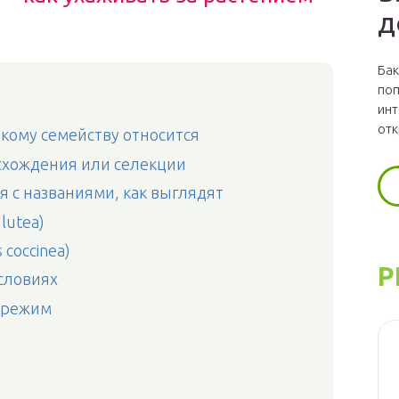
д
Бак
поп
инт
отк
какому семейству относится
схождения или селекции
я с названиями, как выглядят
lutea)
 coccinea)
Р
условиях
 режим