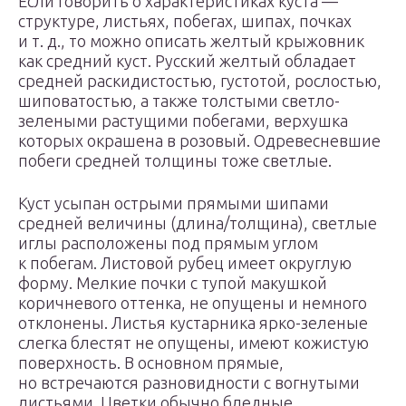
Если говорить о характеристиках куста —
структуре, листьях, побегах, шипах, почках
и т. д., то можно описать желтый крыжовник
как средний куст. Русский желтый обладает
средней раскидистостью, густотой, рослостью,
шиповатостью, а также толстыми светло-
зелеными растущими побегами, верхушка
которых окрашена в розовый. Одревесневшие
побеги средней толщины тоже светлые.
Куст усыпан острыми прямыми шипами
средней величины (длина/толщина), светлые
иглы расположены под прямым углом
к побегам. Листовой рубец имеет округлую
форму. Мелкие почки с тупой макушкой
коричневого оттенка, не опущены и немного
отклонены. Листья кустарника ярко-зеленые
слегка блестят не опущены, имеют кожистую
поверхность. В основном прямые,
но встречаются разновидности с вогнутыми
листьями. Цветки обычно бледные,