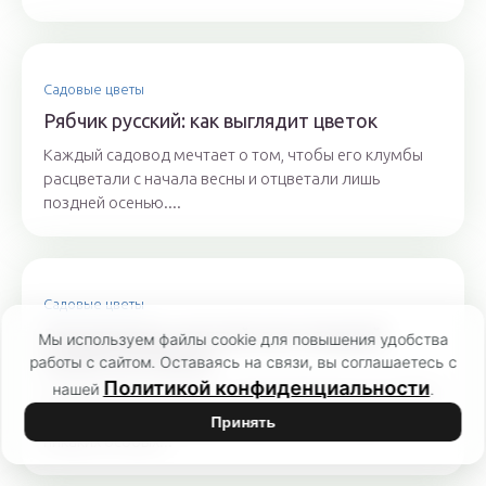
Садовые цветы
Рябчик русский: как выглядит цветок
Каждый садовод мечтает о том, чтобы его клумбы
расцветали с начала весны и отцветали лишь
поздней осенью....
Садовые цветы
Рододендрон желтый: листопадный,
Мы используем файлы cookie для повышения удобства
азалия понтийская
работы с сайтом. Оставаясь на связи, вы соглашаетесь с
Политикой конфиденциальности
нашей
.
Рододендрон желтый — уникальный морозостойкий
вид, который для пышного цветения не требует
Принять
никаких особых...