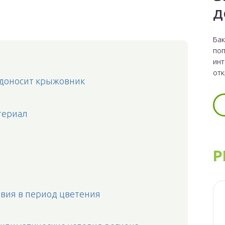
д
Бак
поп
инт
отк
одоносит крыжовник
териал
Р
вия в период цветения