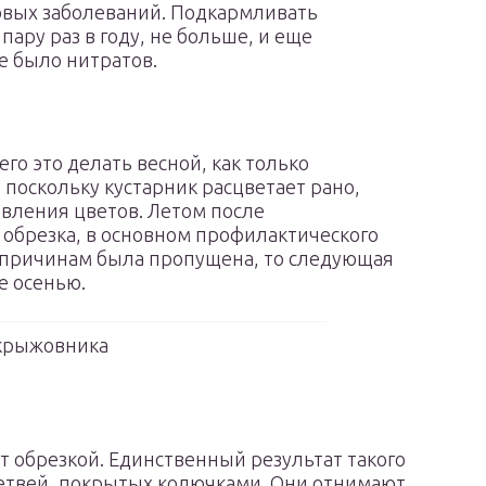
ковых заболеваний. Подкармливать
ару раз в году, не больше, и еще
не было нитратов.
го это делать весной, как только
 поскольку кустарник расцветает рано,
явления цветов. Летом после
обрезка, в основном профилактического
о причинам была пропущена, то следующая
 осенью.
крыжовника
т обрезкой. Единственный результат такого
етвей, покрытых колючками. Они отнимают