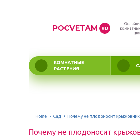
Онлайн-
POCVETAM
RU
комнатных
цве
КОМНАТНЫЕ
С
РАСТЕНИЯ
Home
Сад
Почему не плодоносит крыжовник:
Почему не плодоносит крыжовн