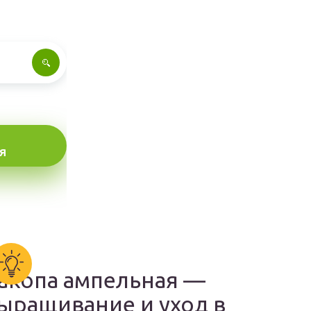
Я
акопа ампельная —
ыращивание и уход в