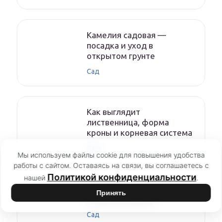
Камелия садовая —
посадка и уход в
открытом грунте
Сад
Как выглядит
лиственница, форма
кроны и корневая система
Сад
Мы используем файлы cookie для повышения удобства
работы с сайтом. Оставаясь на связи, вы соглашаетесь с
Политикой конфиденциальности
нашей
.
Гиацинты: посадка и уход в
Принять
открытом грунте
Сад