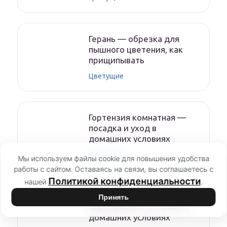
Герань — обрезка для
пышного цветения, как
прищипывать
Цветущие
Гортензия комнатная —
посадка и уход в
домашних условиях
Цветущие
Мы используем файлы cookie для повышения удобства
работы с сайтом. Оставаясь на связи, вы соглашаетесь с
Политикой конфиденциальности
нашей
.
Бальзамин Том Тамб —
Принять
выращивание из семян в
домашних условиях