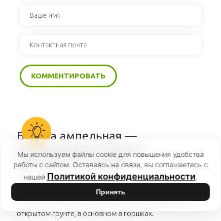
Бакопа ампельная —
выращивание и уход в
Мы используем файлы cookie для повышения удобства
домашних условиях
работы с сайтом. Оставаясь на связи, вы соглашаетесь с
Политикой конфиденциальности
нашей
.
Бакопа в последних сезонах бьет все рекорды по
популярности среди ампельных цветов. Растение это
Принять
интересно тем, что довольно редко выращивается в
открытом грунте, в основном в горшках.