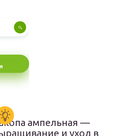
Я
акопа ампельная —
ыращивание и уход в