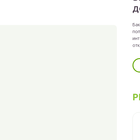
д
Бак
поп
инт
отк
Р