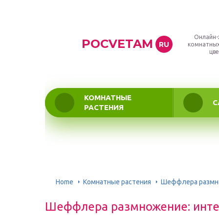
Онлайн-
POCVETAM
RU
комнатных
цве
КОМНАТНЫЕ
С
РАСТЕНИЯ
Home
Комнатные растения
Шеффлера размно
Шеффлера размножение: инте