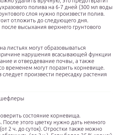
можно удалить вручную, это предотвратит
хразового полива на 6-7 дней (300 мл воды
грунтового слоя нужно произвести полив.
тоит отложить до следующего дня.
 после высыхания верхнего грунтового
а листьях могут образовываться
о причине нарушения всасывающей функции
сание и отвердевание почвы, а также
 со временем могут поразить корневище.
следует произвести пересадку растения
 шефлеры
оверить состояние корневища.
 После этого цветку нужно дать немного
от 2 ч. до суток). Отростки также можно