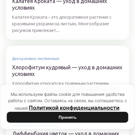
Калатея Кроката — уход в домашних
условиях
Калатея Кроката – это декоративное растение с
красивыми узорами на листьях. Многообразие
рисунков привлекает...
Декоративно-лиственные
Хлорофитум кудрявый — уход в домашних
условиях
Хлорофитум относится к травяным растениям.
Интересной особенностью является окраска листвы
Мы используем файлы cookie для повышения удобства
и то, что...
работы с сайтом. Оставаясь на связи, вы соглашаетесь с
Политикой конфиденциальности
нашей
.
Принять
Декоративно-лиственные
Диффенбахия цветок — уход в домашних