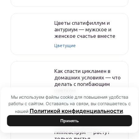
Цветы спатифиллум и
антуриум — мужское и
женское счастье вместе
Цветущие
Как спасти цикламен в
домашних условиях — что
делать с погибающим
цветком
Мы используем файлы cookie для повышения удобства
Цветущие
работы с сайтом. Оставаясь на связи, вы соглашаетесь с
Политикой конфиденциальности
нашей
.
Принять
Почему не цветет
гиппеаструм — растут
только листья