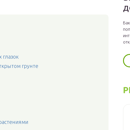
д
Бак
поп
инт
отк
 глазок
открытом грунте
Р
 растениями