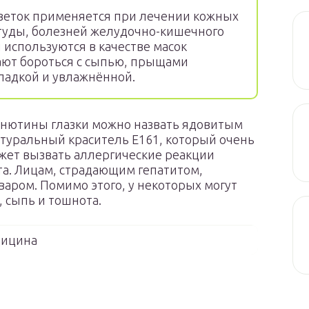
веток применяется при лечении кожных
студы, болезней желудочно-кишечного
 используются в качестве масок
гают бороться с сыпью, прыщами
ладкой и увлажнённой.
 анютины глазки можно назвать ядовитым
атуральный краситель Е161, который очень
ожет вызвать аллергические реакции
а. Лицам, страдающим гепатитом,
аром. Помимо этого, у некоторых могут
, сыпь и тошнота.
ицина