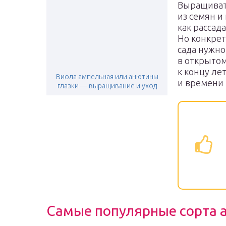
Выращиват
из семян и 
как рассад
Но конкрет
сада нужно
в открытом
к концу ле
Виола ампельная или анютины
и времени 
глазки — выращивание и уход
Самые популярные сорта 