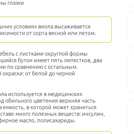
ы глазки
шних условиях виола высаживается
ависимости от сорта весной или летом.
тебель с листками округлой формы
шийся бутон имеет пять лепестков, два
и по сравнению с остальным.
 окраски: от белой до черной
ола используется в медицинских
од обильного цветения верхняя часть
в емкость, в которой может храниться
оставе много полезных веществ: инсулин,
фирное масло, полисахариды.