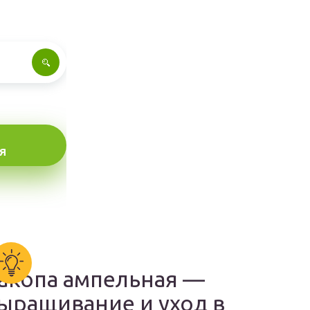
Я
акопа ампельная —
ыращивание и уход в