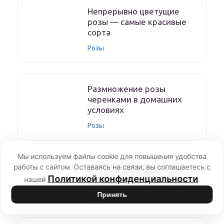
Непрерывно цветущие
розы — самые красивые
сорта
Розы
Размножение розы
черенками в домашних
условиях
Розы
Мы используем файлы cookie для повышения удобства
На каком расстоянии
работы с сайтом. Оставаясь на связи, вы соглашаетесь с
сажать розы друг от друга
Политикой конфиденциальности
нашей
.
Розы
Принять