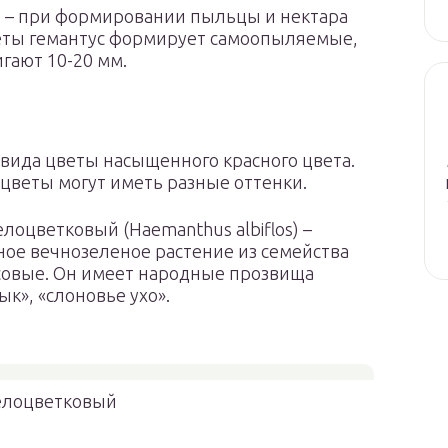
во – при формировании пыльцы и нектара
веты гемантус формирует самоопыляемые,
гают 10-20 мм.
 вида цветы насыщенного красного цвета.
веты могут иметь разные оттенки.
елоцветковый (Haemanthus albiflos) –
ое вечнозеленое растение из семейства
овые. Он имеет народные прозвища
ык», «слоновье ухо».
елоцветковый