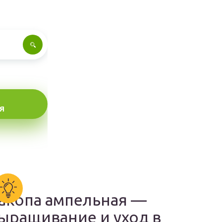
Я
акопа ампельная —
ыращивание и уход в