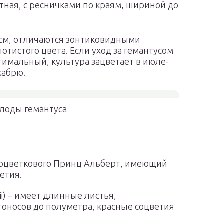
отная, с ресничками по краям, шириной до
 см, отличаются зонтиковидными
тистого цвета. Если уход за гемантусом
имальный, культура зацветает в июле-
кабрю.
лоды гемантуса
лоцветкового Принц Альберт, имеющий
етия.
ii) – имеет длинные листья,
тоносов до полуметра, красные соцветия