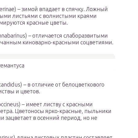
rinae) – зимой впадает в спячку. Ложный
тыми листьями с волнистыми краями
рмируются красные цветы.
nnabarinus) – отличается слаборазвитыми
нчанным киноварно-красными соцветиями.
гемантуса
ndidus) – в отличие от белоцветкового
ствы и цветов.
cineus) – имеет листву с красными
метра. Цветоносы ярко-красные, пыльники
 зацветает в осенний период, но не
grinus) длина листовых пластин составляет