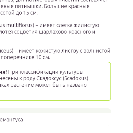
ичневые пятнышки. Большие красные
отой до 15 см.
 multiflorus) – имеет слегка жилистую
уются соцветия шарлахово-красного и
ceus) – имеет кожистую листву с волнистой
 поперечнике 10 см.
ия!
При классификации культуры
есены к роду Скадоксус (Scadoxus).
иках растение может быть названо
емантуса