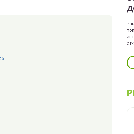
д
Бак
поп
инт
отк
ях
Р