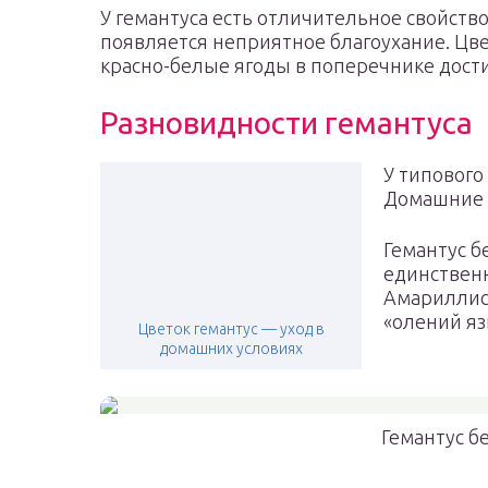
У гемантуса есть отличительное свойст
появляется неприятное благоухание. Ц
красно-белые ягоды в поперечнике дости
Разновидности гемантуса
У типового
Домашние ц
Гемантус б
единственн
Амариллис
«олений яз
Цветок гемантус — уход в
домашних условиях
Гемантус б