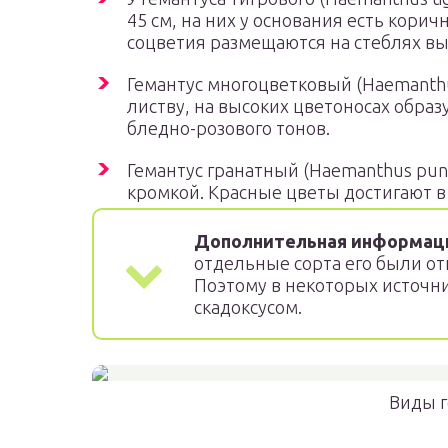
45 см, на них у основания есть кор
соцветия размещаются на стеблях выс
Гемантус многоцветковый (Haemanthus
листву, на высоких цветоносах образ
бледно-розового тонов.
Гемантус гранатный (Haemanthus puni
кромкой. Красные цветы достигают в
Дополнительная информац
отдельные сорта его были отн
Поэтому в некоторых источн
скадоксусом.
Виды г