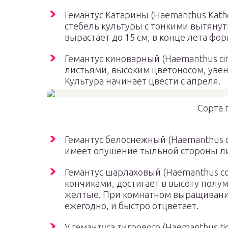
Гемантус Катарины (Haemanthus Kathe
стебель культуры с тонкими вытяну
вырастает до 15 см, в конце лета фо
Гемантус киноварный (Haemanthus ci
листьями, высоким цветоносом, уве
Культура начинает цвести с апреля.
Сорта 
Гемантус белоснежный (Haemanthus ca
имеет опушение тыльной стороны ли
Гемантус шарлаховый (Haemanthus coc
кончиками, достигает в высоту полу
желтые. При комнатном выращивании
ежегодно, и быстро отцветает.
У гемантуса тигрового (Haemanthus ti