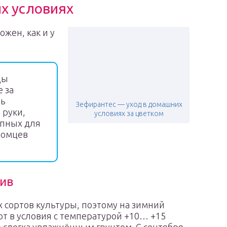
их условиях
ожен, как и у
ды
 за
ть
Зефирантес — уход в домашних
 руки,
условиях за цветком
упных для
томцев
лив
х сортов культуры, поэтому на зимний
т в условия с температурой +10… +15