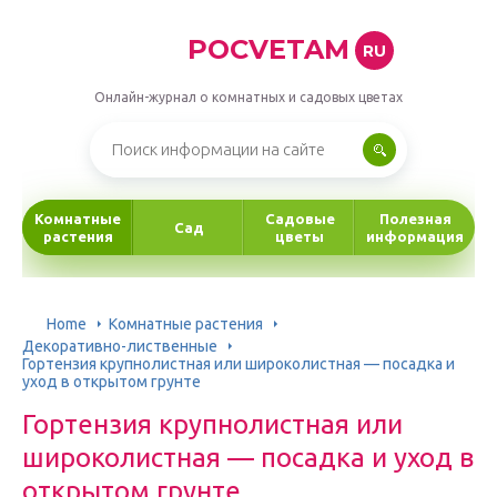
POCVETAM
RU
Онлайн-журнал о комнатных и садовых цветах
Комнатные
Садовые
Полезная
Сад
растения
цветы
информация
Home
Комнатные растения
Декоративно-лиственные
Гортензия крупнолистная или широколистная — посадка и
уход в открытом грунте
Гортензия крупнолистная или
широколистная — посадка и уход в
открытом грунте