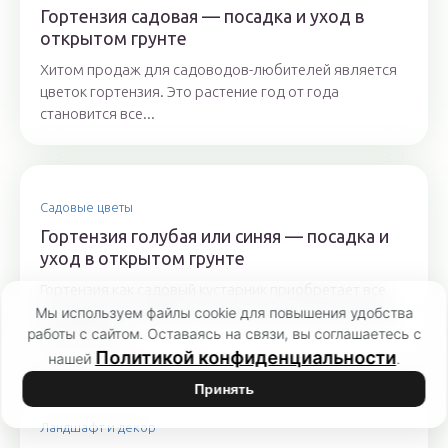
Гортензия садовая — посадка и уход в
открытом грунте
Хитом продаж для садоводов-любителей является
цветок гортензия. Это растение год от года
становится все...
Садовые цветы
Гортензия голубая или синяя — посадка и
уход в открытом грунте
Гортензия как садовый кустарник приобретает все
большую популярность год от года. В Подмосковье
Мы используем файлы cookie для повышения удобства
работы с сайтом. Оставаясь на связи, вы соглашаетесь с
на частной...
Политикой конфиденциальности
нашей
.
Принять
Ландшафт и декор