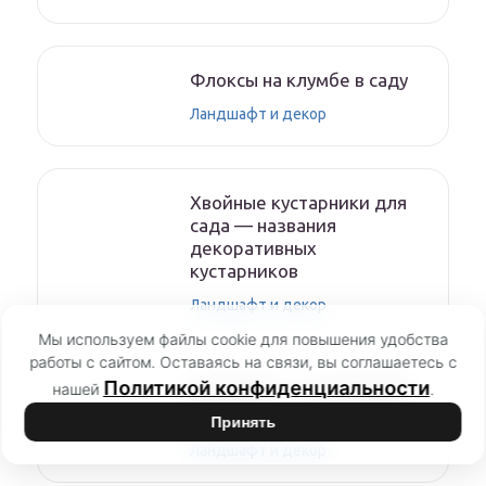
Флоксы на клумбе в саду
Ландшафт и декор
Хвойные кустарники для
сада — названия
декоративных
кустарников
Ландшафт и декор
Мы используем файлы cookie для повышения удобства
работы с сайтом. Оставаясь на связи, вы соглашаетесь с
Политикой конфиденциальности
нашей
.
Астильба — с чем рядом
сажать
Принять
Ландшафт и декор