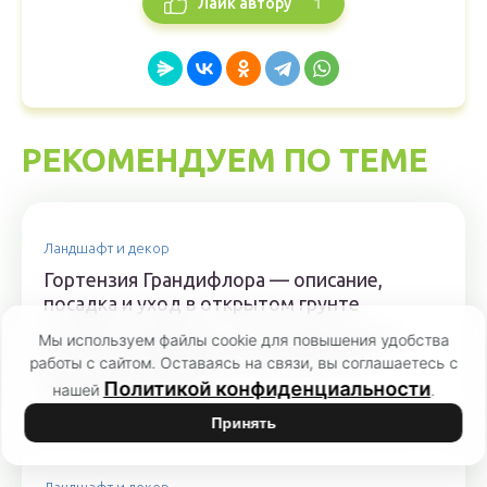
1
Лайк автору
РЕКОМЕНДУЕМ ПО ТЕМЕ
Ландшафт и декор
Гортензия Грандифлора — описание,
посадка и уход в открытом грунте
Гортензия Грандифлора – высокодекоративное
Мы используем файлы cookie для повышения удобства
растение, которое широко используют для
работы с сайтом. Оставаясь на связи, вы соглашаетесь с
оформления парков,...
Политикой конфиденциальности
нашей
.
Принять