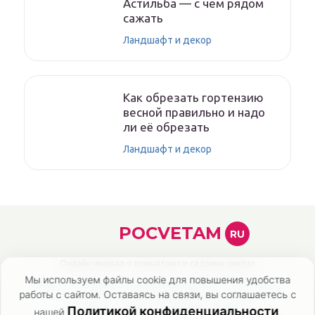
Астильба — с чем рядом
сажать
Ландшафт и декор
Как обрезать гортензию
весной правильно и надо
ли её обрезать
Ландшафт и декор
POCVETAM
RU
Онлайн-журнал о комнатных и садовых цветах
Мы используем файлы cookie для повышения удобства
Главная
Политика конфиденциальности
Карта сайта
работы с сайтом. Оставаясь на связи, вы соглашаетесь с
Контакты
О нас
Эксперты
Авторы
Политикой конфиденциальности
нашей
.