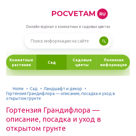
POCVETAM
RU
Онлайн-журнал о комнатных и садовых цветах
Комнатные
Садовые
Полезная
Сад
растения
цветы
информация
Home
Сад
Ландшафт и декор
Гортензия Грандифлора — описание, посадка и уход в
открытом грунте
Гортензия Грандифлора —
описание, посадка и уход в
открытом грунте