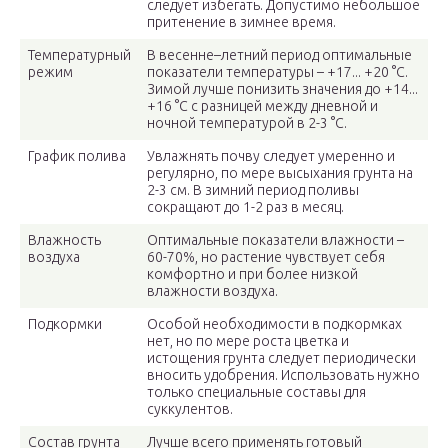
следует избегать. Допустимо небольшое
притенение в зимнее время.
Температурный
В весенне–летний период оптимальные
режим
показатели температуры – +17... +20 °С.
Зимой лучше понизить значения до +14...
+16 °С с разницей между дневной и
ночной температурой в 2-3 °С.
График полива
Увлажнять почву следует умеренно и
регулярно, по мере высыхания грунта на
2-3 см. В зимний период поливы
сокращают до 1-2 раз в месяц.
Влажность
Оптимальные показатели влажности –
воздуха
60-70%, но растение чувствует себя
комфортно и при более низкой
влажности воздуха.
Подкормки
Особой необходимости в подкормках
нет, но по мере роста цветка и
истощения грунта следует периодически
вносить удобрения. Использовать нужно
только специальные составы для
суккулентов.
Состав грунта
Лучше всего применять готовый