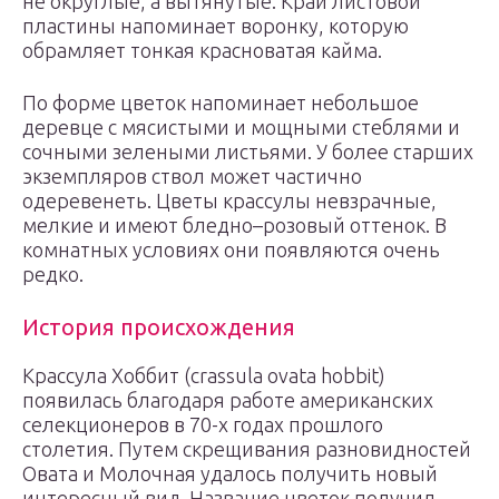
не округлые, а вытянутые. Край листовой
пластины напоминает воронку, которую
обрамляет тонкая красноватая кайма.
По форме цветок напоминает небольшое
деревце с мясистыми и мощными стеблями и
сочными зелеными листьями. У более старших
экземпляров ствол может частично
одеревенеть. Цветы крассулы невзрачные,
мелкие и имеют бледно–розовый оттенок. В
комнатных условиях они появляются очень
редко.
История происхождения
Крассула Хоббит (crassula ovata hobbit)
появилась благодаря работе американских
селекционеров в 70-х годах прошлого
столетия. Путем скрещивания разновидностей
Овата и Молочная удалось получить новый
интересный вид. Название цветок получил