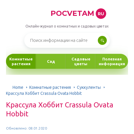
POCVETAM
RU
Онлайн-журнал о комнатных и садовых цветах
Комнатные
Садовые
Полезная
Сад
растения
цветы
информация
Home
Комнатные растения
Суккуленты
Крассула Хоббит Crassula Ovata Hobbit
Крассула Хоббит Crassula Ovata
Hobbit
Обновлено: 08.01.2020