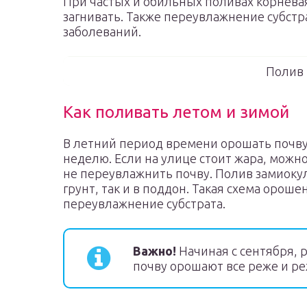
При частых и обильных поливах корневая
загнивать. Также переувлажнение субстр
заболеваний.
Полив 
Как поливать летом и зимой
В летний период времени орошать почву 
неделю. Если на улице стоит жара, можно
не переувлажнить почву. Полив замиокул
грунт, так и в поддон. Такая схема орош
переувлажнение субстрата.
Важно!
Начиная с сентября, 
почву орошают все реже и ре