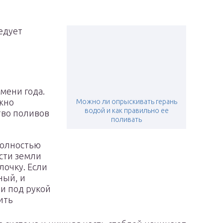
едует
мени года.
жно
Можно ли опрыскивать герань
водой и как правильно ее
тво поливов
поливать
полностью
сти земли
лочку. Если
ный, и
ли под рукой
ить