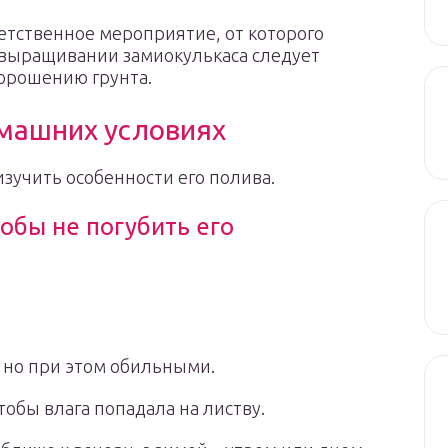
етственное мероприятие, от которого
 выращивании замиокулькаса следует
орошению грунта.
омашних условиях
зучить особенности его полива.
тобы не погубить его
 но при этом обильными.
тобы влага попадала на листву.