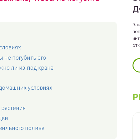
д
Бак
поп
инт
отк
условиях
ы не погубить его
жно ли из-под крана
в домашних условиях
Р
 растения
дки
вильного полива