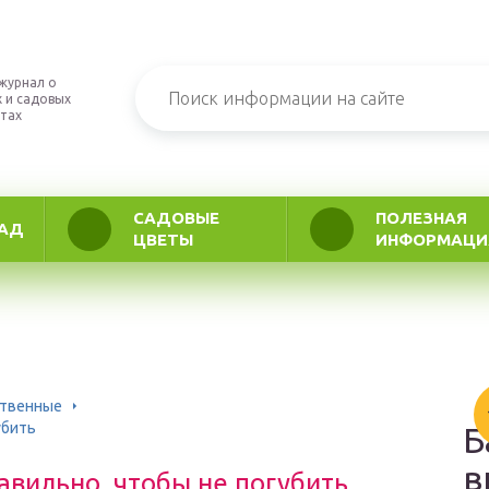
журнал о
 и садовых
тах
САДОВЫЕ
ПОЛЕЗНАЯ
АД
ЦВЕТЫ
ИНФОРМАЦИ
ственные
убить
Б
в
авильно, чтобы не погубить