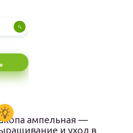
Я
акопа ампельная —
ыращивание и уход в