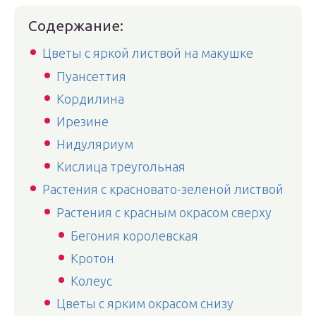
Содержание:
Цветы с яркой листвой на макушке
Пуансеттия
Кордилина
Ирезине
Нидуляриум
Кислица треугольная
Растения с красновато-зеленой листвой
Растения с красным окрасом сверху
Бегония королевская
Кротон
Колеус
Цветы с ярким окрасом снизу