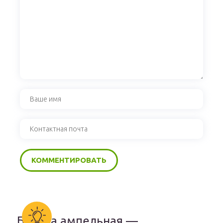
Бакопа ампельная —