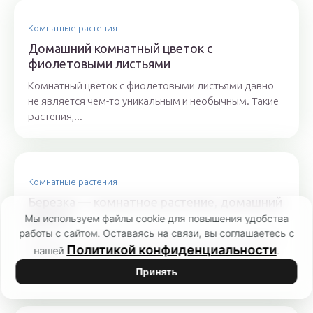
Комнатные растения
Домашний комнатный цветок с
фиолетовыми листьями
Комнатный цветок с фиолетовыми листьями давно
не является чем-то уникальным и необычным. Такие
растения,...
Комнатные растения
Березка — комнатное растение, домашний
цветок
Мы используем файлы cookie для повышения удобства
работы с сайтом. Оставаясь на связи, вы соглашаетесь с
Березка — комнатное растение, которое не требует
Политикой конфиденциальности
нашей
.
повышенного внимания или усиленного ухода. При
этом...
Принять