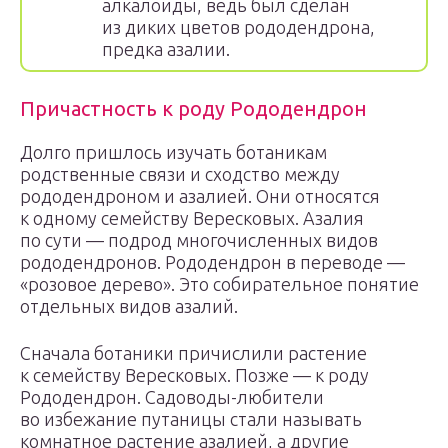
алкалоиды, ведь был сделан
из диких цветов рододендрона,
предка азалии.
Причастность к роду Рододендрон
Долго пришлось изучать ботаникам
родственные связи и сходство между
рододендроном и азалией. Они относятся
к одному семейству Вересковых. Азалия
по сути — подрод многочисленных видов
рододендронов. Рододендрон в переводе —
«розовое дерево». Это собирательное понятие
отдельных видов азалий.
Сначала ботаники причислили растение
к семейству Вересковых. Позже — к роду
Рододендрон. Садоводы-любители
во избежание путаницы стали называть
комнатное растение азалией, а другие