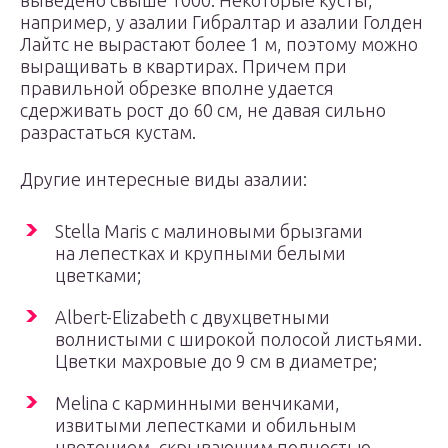
выведено свыше 1000. Некоторые кусты,
например, у азалии Гибралтар и азалии Голден
Лайтс не вырастают более 1 м, поэтому можно
выращивать в квартирах. Причем при
правильной обрезке вполне удается
сдерживать рост до 60 см, не давая сильно
разрастаться кустам.
Другие интересные виды азалии:
Stella Maris с малиновыми брызгами
на лепестках и крупными белыми
цветками;
Albert-Elizabeth с двухцветными
волнистыми с широкой полосой листьями.
Цветки махровые до 9 см в диаметре;
Melina с карминными венчиками,
извитыми лепестками и обильным
цветением, скрывающим полностью