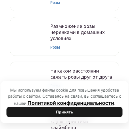
Розы
Размножение розы
черенками в домашних
условиях
Розы
На каком расстоянии
сажать розы друг от друга
Розы
Мы используем файлы cookie для повышения удобства
работы с сайтом. Оставаясь на связи, вы соглашаетесь с
Политикой конфиденциальности
нашей
.
Роза Голден Шауэрс
Принять
(Golden Showers) —
характеристики
клаймбера