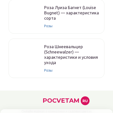
Роза Луиза Багнет (Louise
Bugnet) — характеристика
сорта
Розы
Роза Шнеевальцер
(Schneewalzer) —
характеристики и условия
ухода
Розы
POCVETAM
RU
Онлайн-журнал о комнатных и садовых цветах