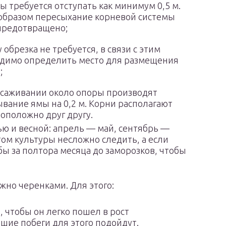
ны требуется отступать как минимум 0,5 м.
образом пересыхание корневой системы
предотвращено;
 обрезка не требуется, в связи с этим
димо определить место для размещения
;
саживании около опоры производят
вание ямы на 0,2 м. Корни располагают
оположно друг другу.
ью и весной: апрель — май, сентябрь —
стом культуры несложно следить, а если
бы за полтора месяца до заморозков, чтобы
жно черенками. Для этого:
, чтобы он легко пошел в рост
шие побеги для этого подойдут.