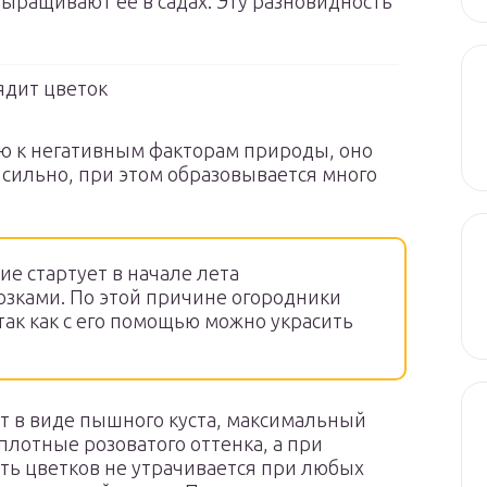
ыращивают ее в садах. Эту разновидность
ядит цветок
ю к негативным факторам природы, оно
я сильно, при этом образовывается много
е стартует в начале лета
озками. По этой причине огородники
так как с его помощью можно украсить
т в виде пышного куста, максимальный
плотные розоватого оттенка, а при
ь цветков не утрачивается при любых