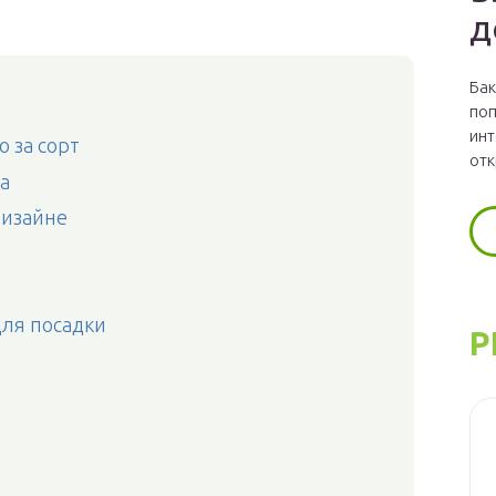
д
Бак
поп
инт
 за сорт
отк
а
дизайне
для посадки
Р