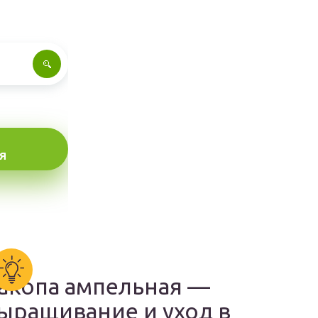
Я
акопа ампельная —
ыращивание и уход в