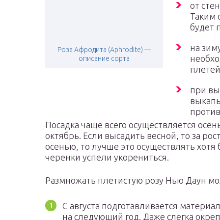
от сте
Таким 
будет 
на зиму
Роза Афродита (Aphrodite) —
необхо
описание сорта
плетей
при вы
выкапы
против
Посадка чаще всего осуществляется осен
октябрь. Если высадить весной, то за ро
осенью, то лучше это осуществлять хотя 
черенки успели укорениться.
Размножать плетистую розу Нью Даун мо
С августа подготавливается материал
на следующий год. Даже слегка окреп