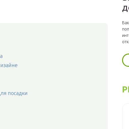
д
Бак
поп
инт
отк
а
дизайне
Р
для посадки