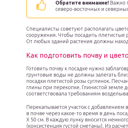
Обратите внимание!
Важно т
северо-восточных и северных
Специалисты советуют располагать цвет
сооружения. Чтобы посадить плетистые р
От любых зданий растения должны находи
Как подготовить почву и цвет
Готовить почву к посадке нужно заблаго
грунтовые воды не должны залегать близ
посадки плетистой розы суглинок. Песч
глины при перекопке. Глинистой земле д
соответствовала требованиям возделыва
Перекапывается участок с добавлением в 
в почве через какое-то время в день пос
Х 50 см. В каждую лунку вносится немног
(консистенция густой сметаны). Из расчет