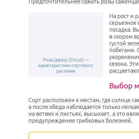
Предпочтительнее сажать розы саженцам
На рост и 
серьезное 
посадка. В
в скором в
густой зе
побегами. 
укоренени
Роза Циркус (Circus) —
сезона. Эт
характеристики сортового
расцветают
растения
Выбор м
Сорт расположен к местам, где солнце св
а после обеда наблюдается только легкая
на ветвях и листьях, высыхает, а это я
предупреждения грибковых болезней.