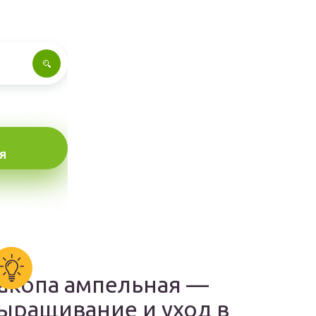
Я
акопа ампельная —
ыращивание и уход в