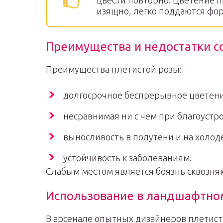
цвести повторно. Цветение п
изящно, легко поддаются фо
Преимущества и недостатки с
Преимущества плетистой розы:
долгосрочное беспрерывное цветени
несравнимая ни с чем при благоустр
выносливость в полутени и на холоде
устойчивость к заболеваниям.
Слабым местом является боязнь сквозняк
Использование в ландшафтно
В арсенале опытных дизайнеров плетист