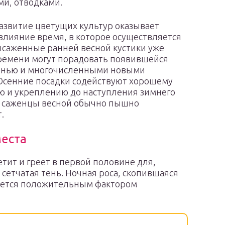
и, отводками.
развитие цветущих культур оказывает
влияние время, в которое осуществляется
ысаженные ранней весной кустики уже
ремени могут порадовать появившейся
ленью и многочисленными новыми
Осенние посадки содействуют хорошему
ю и укреплению до наступления зимнего
и саженцы весной обычно пышно
.
еста
етит и греет в первой половине для,
 сетчатая тень. Ночная роса, скопившаяся
вляется положительным фактором