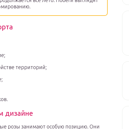
родолжается все лето. Побеги выглядят
рмированию.
орта
е;
ойстве территорий;
;
ов.
м дизайне
ые розы занимают особую позицию. Они