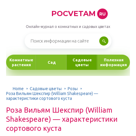
POCVETAM
RU
Онлайн-журнал о комнатных и садовых цветах
Комнатные
Садовые
Полезная
Сад
растения
цветы
информация
Home
Садовые цветы
Розы
Роза Вильям Шекспир (William Shakespeare) —
характеристики сортового куста
Роза Вильям Шекспир (William
Shakespeare) — характеристики
сортового куста