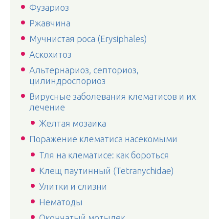
Фузариоз
Ржавчина
Мучнистая роса (Erysiphales)
Аскохитоз
Альтернариоз, септориоз,
цилиндроспориоз
Вирусные заболевания клематисов и их
лечение
Желтая мозаика
Поражение клематиса насекомыми
Тля на клематисе: как бороться
Клещ паутинный (Tetranychidae)
Улитки и слизни
Нематоды
Окончатый мотылек