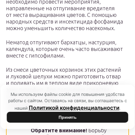
необходимо провести мероприятия,
направленные на отпугивание вредителя
от места выращивания цветов. С помощью
народных средств и инсектицида фосфамида
можно уменьшить количество насекомых.
Нематод отпугивают бархатцы, настурция,
календула, которые очень часто высаживают
вместе с гипсофилами.
Из смеси цветочных корзинок этих растений
и луковой шелухи можно приготовить отвар
и поливать им в теплом виде прикорневую
зону гипсофил. Для получения средства
Мы используем файлы cookie для повышения удобства
используют не менее 1 кг сырья и 10 л воды.
работы с сайтом. Оставаясь на связи, вы соглашаетесь с
Смеси дают прокипеть 10-15 мин, а затем
Политикой конфиденциальности
нашей
.
настояться в течение суток.
Принять
Обратите внимание!
Борьбу