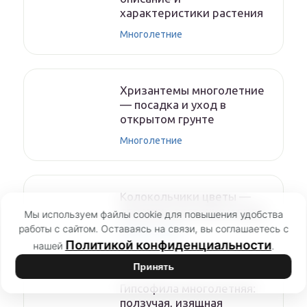
характеристики растения
Многолетние
Хризантемы многолетние
— посадка и уход в
открытом грунте
Многолетние
Колокольчики цветы —
описание растения и виды
Мы используем файлы cookie для повышения удобства
работы с сайтом. Оставаясь на связи, вы соглашаетесь с
Многолетние
Политикой конфиденциальности
нашей
.
Принять
Гипсофила многолетняя:
ползучая, изящная