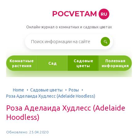
POCVETAM
RU
Онлайн-журнал о комнатных и садовых цветах
Комнатные
Садовые
Полезная
Сад
растения
цветы
информация
Home
Садовые цветы
Розы
Роза Аделаида Худлесс (Adelaide Hoodless)
Роза Аделаида Худлесс (Adelaide
Hoodless)
Обновлено: 25.04.2020