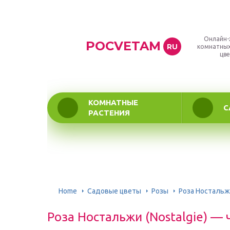
Онлайн-
POCVETAM
RU
комнатных
цве
КОМНАТНЫЕ
С
РАСТЕНИЯ
Home
Садовые цветы
Розы
Роза Ностальжи
Роза Ностальжи (Nostalgie) — 