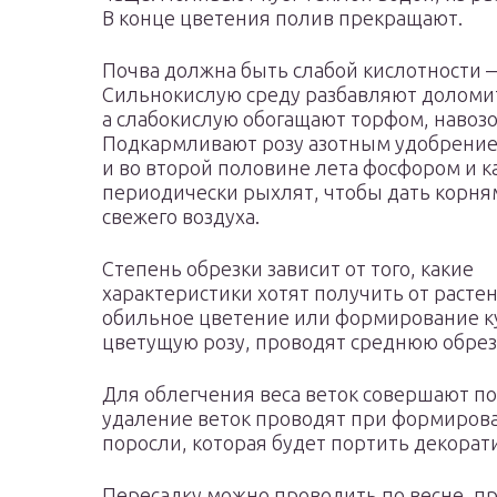
В конце цветения полив прекращают.
Почва должна быть слабой кислотности —
Сильнокислую среду разбавляют доломи
а слабокислую обогащают торфом, навозо
Подкармливают розу азотным удобрение
и во второй половине лета фосфором и к
периодически рыхлят, чтобы дать корня
свежего воздуха.
Степень обрезки зависит от того, какие
характеристики хотят получить от расте
обильное цветение или формирование кус
цветущую розу, проводят среднюю обрезку
Для облегчения веса веток совершают п
удаление веток проводят при формиров
поросли, которая будет портить декорат
Пересадку можно проводить по весне, пра