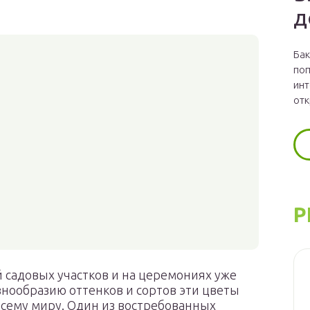
д
Бак
поп
инт
отк
Р
 садовых участков и на церемониях уже
знообразию оттенков и сортов эти цветы
всему миру. Один из востребованных