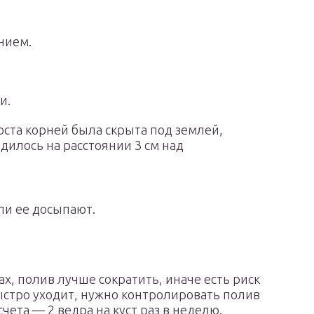
нием.
и.
оста корней была скрыта под землей,
одилось на расстоянии 3 см над
ли ее досыпают.
х, полив лучше сократить, иначе есть риск
быстро уходит, нужно контролировать полив
чета — 2 ведра на куст раз в неделю.