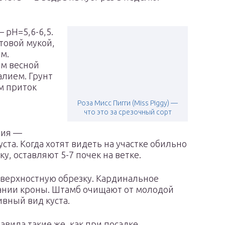
 рН=5,6-6,5.
товой мукой,
м.
м весной
алием. Грунт
м приток
Роза Мисс Пигги (Miss Piggy) —
что это за срезочный сорт
ния —
та. Когда хотят видеть на участке обильно
, оставляют 5-7 почек на ветке.
оверхностную обрезку. Кардинальное
ании кроны. Штамб очищают от молодой
ивный вид куста.
вила такие же, как при посадке.