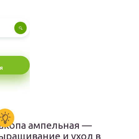
Я
акопа ампельная —
ыращивание и уход в