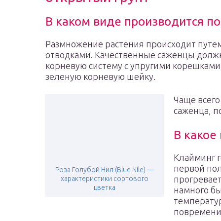
В каком виде производится п
Размножение растения происходит путем
отводками. Качественные саженцы долж
корневую систему с упругими корешками;
зеленую корневую шейку.
Чаще всего
саженца, п
В какое
Клайминг г
первой пол
Роза Голубой Нил (Blue Nile) —
прогревает
характеристики сортового
цветка
намного бы
температур
повремени