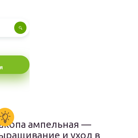
Я
акопа ампельная —
ыращивание и уход в