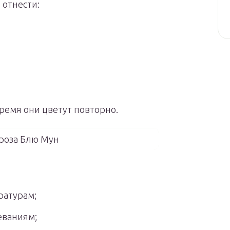
 отнести:
время они цветут повторно.
роза Блю Мун
ратурам;
еваниям;