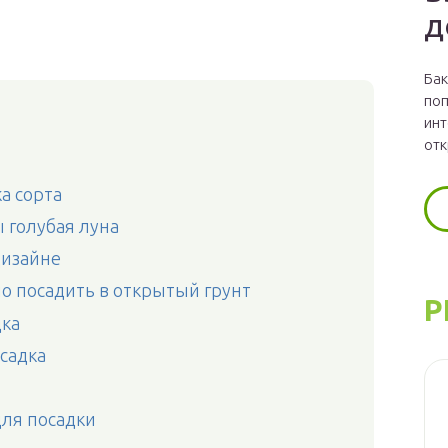
д
Бак
поп
инт
отк
а сорта
 голубая луна
дизайне
о посадить в открытый грунт
Р
дка
садка
для посадки