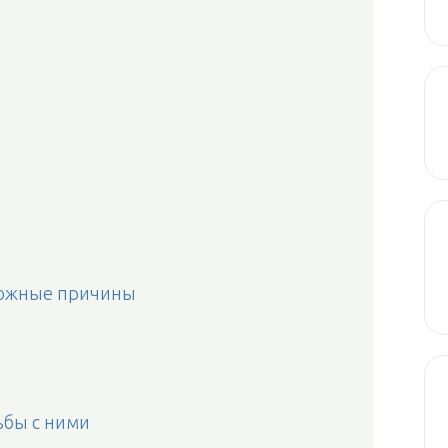
зможные причины
ьбы с ними