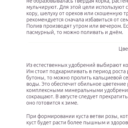
не образовывалась твёрдая корка, расте
мульчируют. Для этой цели используют 
кору, шелуху от орехов или скошенную тр
рекомендуется сначала избавиться от се
Полив производят утром или вечером. Е
пасмурный, то можно поливать и днём.
Цве
Из естественных удобрений выбирают ко
Им стоит подкармливать в период роста 
бутоны, то можно пролить кальциевой сел
воды. Это обеспечит обильное цветение
комплексными минеральными удобрения
сокращают. В августе следует прекратить
оно готовится к зиме.
При формировании куста ветви розы, кот
куст будет расти более пышным и здоро