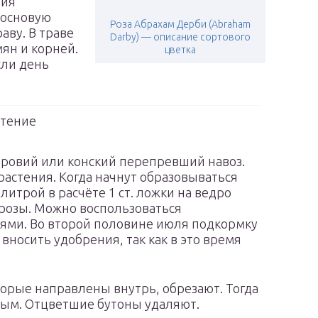
ния
сосновую
Роза Абрахам Дерби (Abraham
аву. В траве
Darby) — описание сортового
мян и корней.
цветка
сли день
тение
ровий или конский перепревший навоз.
растения. Когда начнут образовываться
итрой в расчёте 1 ст. ложки на ведро
 розы. Можно воспользоваться
ми. Во второй половине июля подкормку
 вносить удобрения, так как в это время
орые направлены внутрь, обрезают. Тогда
вым. Отцветшие бутоны удаляют.