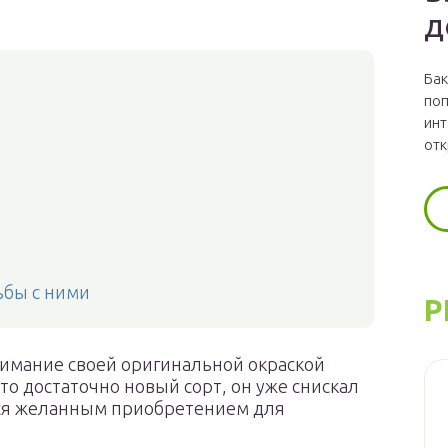
д
Бак
поп
инт
отк
ьбы с ними
Р
внимание своей оригинальной окраской
это достаточно новый сорт, он уже снискал
тся желанным приобретением для