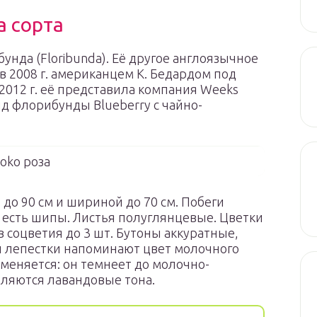
а сорта
бунда (Floribunda). Её другое англоязычное
а в 2008 г. американцем К. Бедардом под
2012 г. её представила компания Weeks
ид флорибунды Blueberry с чайно-
Loko роза
до 90 см и шириной до 70 см. Побеги
есть шипы. Листья полуглянцевые. Цветки
 соцветия до 3 шт. Бутоны аккуратные,
ии лепестки напоминают цвет молочного
 меняется: он темнеет до молочно-
вляются лавандовые тона.