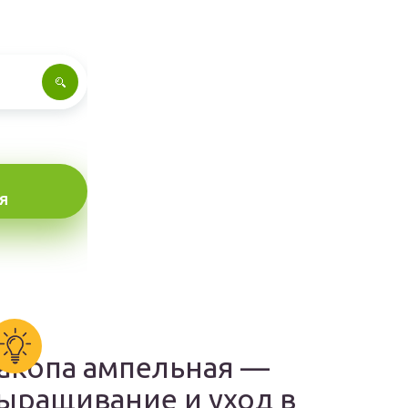
Я
акопа ампельная —
ыращивание и уход в