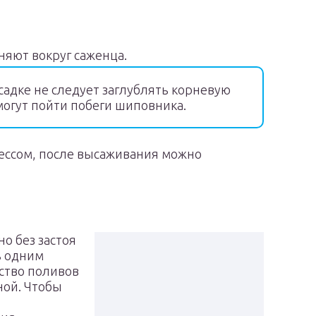
няют вокруг саженца.
садке не следует заглублять корневую
могут пойти побеги шиповника.
рессом, после высаживания можно
о без застоя
ь одним
ество поливов
ной. Чтобы