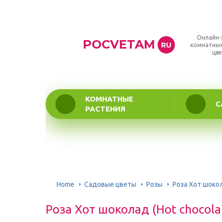
Онлайн-
POCVETAM
RU
комнатных
цве
КОМНАТНЫЕ
С
РАСТЕНИЯ
Home
Садовые цветы
Розы
Роза Хот шокол
Роза Хот шоколад (Hot chocol