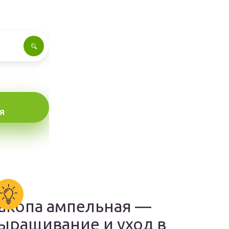
Я
акопа ампельная —
ыращивание и уход в