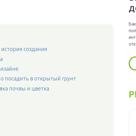
д
Бак
поп
инт
отк
, история создания
а
дизайне
о посадить в открытый грунт
ка почвы и цветка
Р