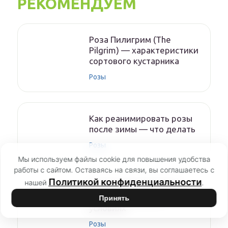
РЕКОМЕНДУЕМ
Роза Пилигрим (The
Pilgrim) — характеристики
сортового кустарника
Розы
Как реанимировать розы
после зимы — что делать
Розы
Мы используем файлы cookie для повышения удобства
работы с сайтом. Оставаясь на связи, вы соглашаетесь с
Политикой конфиденциальности
нашей
.
Как укоренить розу из
букета в домашних
Принять
условиях
Розы