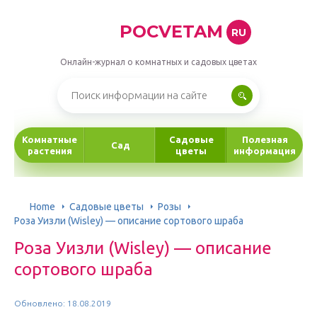
POCVETAM
RU
Онлайн-журнал о комнатных и садовых цветах
Комнатные
Садовые
Полезная
Сад
растения
цветы
информация
Home
Садовые цветы
Розы
Роза Уизли (Wisley) — описание сортового шраба
Роза Уизли (Wisley) — описание
сортового шраба
Обновлено: 18.08.2019