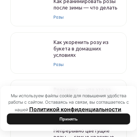
Как реанимировать розы
после зимы — что делать
Розы
Как укоренить розу из
букета в домашних
условиях
Розы
Роза микс — что это за
Мы используем файлы cookie для повышения удобства
сорт комнатного растения
работы с сайтом. Оставаясь на связи, вы соглашаетесь с
Розы
Политикой конфиденциальности
нашей
.
Принять
Непрерывно цветущие
розы — самые красивые