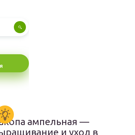
Я
акопа ампельная —
ыращивание и уход в