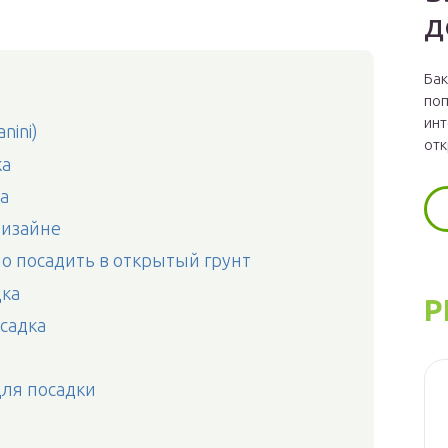
д
Бак
поп
инт
nini)
отк
ка
а
дизайне
о посадить в открытый грунт
дка
Р
садка
для посадки