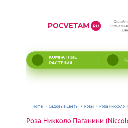
Онлайн-
POCVETAM
RU
комнатных
цве
КОМНАТНЫЕ
С
РАСТЕНИЯ
Home
Садовые цветы
Розы
Роза Никколо П
Роза Никколо Паганини (Niccol