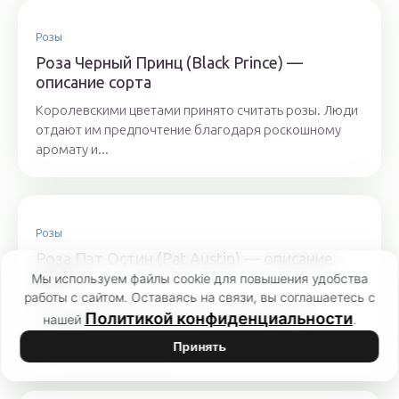
Розы
Роза Черный Принц (Black Prince) —
описание сорта
Королевскими цветами принято считать розы. Люди
отдают им предпочтение благодаря роскошному
аромату и...
Розы
Роза Пэт Остин (Pat Austin) — описание
сорта
Мы используем файлы cookie для повышения удобства
работы с сайтом. Оставаясь на связи, вы соглашаетесь с
Розы селекционера Дэвида Остина похожи на
Политикой конфиденциальности
нашей
.
старинные сорта, но отличаются большей
устойчивостью и почти...
Принять