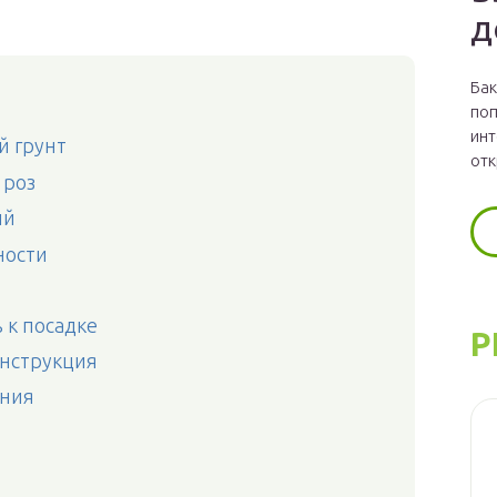
д
Бак
поп
инт
й грунт
отк
 роз
ий
ности
 к посадке
Р
нструкция
ания