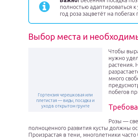
Важно!
Весенняя посадка поз
полностью адаптироваться к
год роза зацветёт на побегах
Выбор места и необходим
Чтобы выр
нужно удел
растения. 
разрастает
много своб
предусмот
побегов пр
Гортензия черешковая или
плетистая — виды, посадка и
Требова
уход в открытом грунте
Розы — све
полноценного развития кусты должны осв
Произрастая в тени, многолетники часто