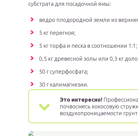
субстрата для посадочной ямы:
ведро плодородной земли из верхнег
5 кг перегноя;
5 кг торфа и песка в соотношении 1:1;
0,5 кг древесной золы или 0,3 кг дол
50 г суперфосфата;
30 г калимагнезии.
Это интересно!
Профессиона
почвосмесь кокосовую струж
воздухопроницаемости грунт