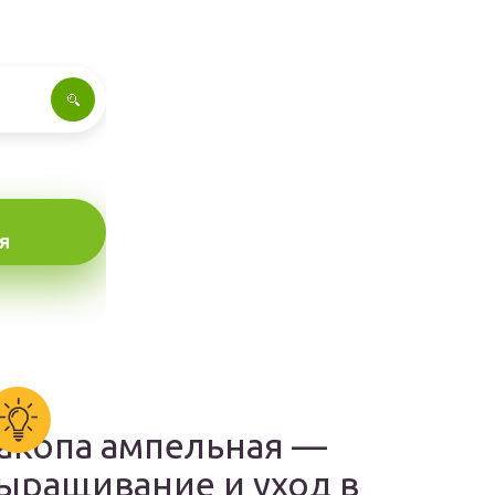
Я
акопа ампельная —
ыращивание и уход в