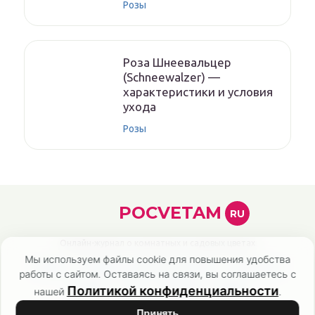
Розы
Роза Шнеевальцер
(Schneewalzer) —
характеристики и условия
ухода
Розы
POCVETAM
RU
Онлайн-журнал о комнатных и садовых цветах
Мы используем файлы cookie для повышения удобства
Главная
Политика конфиденциальности
Карта сайта
работы с сайтом. Оставаясь на связи, вы соглашаетесь с
Контакты
О нас
Эксперты
Авторы
Политикой конфиденциальности
нашей
.
Список литературы
Принять