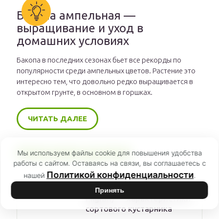
Бакопа ампельная —
выращивание и уход в
домашних условиях
Бакопа в последних сезонах бьет все рекорды по
популярности среди ампельных цветов. Растение это
интересно тем, что довольно редко выращивается в
открытом грунте, в основном в горшках.
ЧИТАТЬ ДАЛЕЕ
РЕКОМЕНДУЕМ
Мы используем файлы cookie для повышения удобства
работы с сайтом. Оставаясь на связи, вы соглашаетесь с
Политикой конфиденциальности
нашей
.
Роза Пилигрим (The
Принять
Pilgrim) — характеристики
сортового кустарника