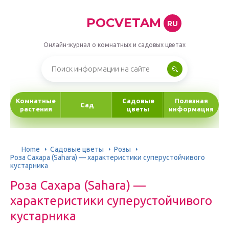
POCVETAM
RU
Онлайн-журнал о комнатных и садовых цветах
Комнатные
Садовые
Полезная
Сад
растения
цветы
информация
Home
Садовые цветы
Розы
Роза Сахара (Sahara) — характеристики суперустойчивого
кустарника
Роза Сахара (Sahara) —
характеристики суперустойчивого
кустарника