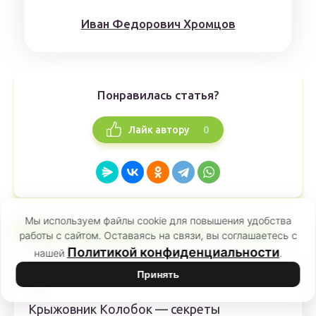
Иван Федорович Хромцов
Понравилась статья?
0
Лайк автору
Мы используем файлы cookie для повышения удобства
РЕКОМЕНДУЕМ ПО ТЕМЕ
работы с сайтом. Оставаясь на связи, вы соглашаетесь с
Политикой конфиденциальности
нашей
.
Принять
Сад
Крыжовник Колобок — секреты