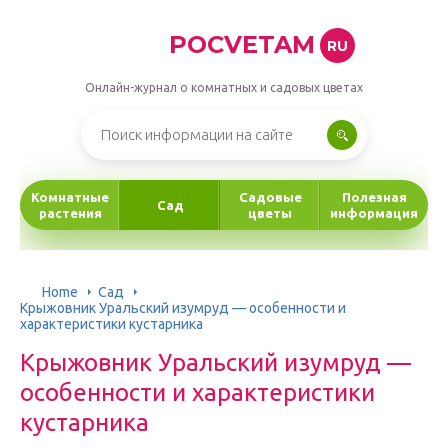
POCVETAM
RU
Онлайн-журнал о комнатных и садовых цветах
Комнатные
Садовые
Полезная
Сад
растения
цветы
информация
Home
Сад
Крыжовник Уральский изумруд — особенности и
характеристики кустарника
Крыжовник Уральский изумруд —
особенности и характеристики
кустарника